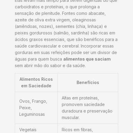
Elas levam mais tempo para serem digeridas do que
carboidratos e proteínas, o que prolonga a
sensação de plenitude. Fontes como abacate,
azeite de oliva extra virgem, oleaginosas
(amêndoas, nozes), sementes (chia, linhaça) e
peixes gordurosos (salmão, sardinha) são ricas em
ácidos graxos essenciais, que são benéficos para a
saúde cardiovascular e cerebral. Incorporar essas
gorduras em suas refeições pode ser um divisor de
águas para quem busca
alimentos que saciam
sem abrir mão do sabor e da saúde.
Alimentos Ricos
Benefícios
em Saciedade
Altas em proteínas,
Ovos, Frango,
promovem saciedade
Peixe,
duradoura e preservação
Leguminosas
muscular.
Vegetais
Ricos em fibras,