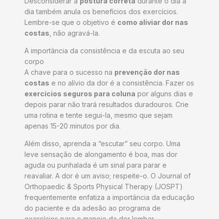
Desconsiderar a
postura correta
durante o dia a
dia também anula os benefícios dos exercícios.
Lembre-se que o objetivo é
como aliviar dor nas
costas
, não agravá-la.
A importância da consistência e da escuta ao seu
corpo
A chave para o sucesso na
prevenção dor nas
costas
e no alívio da dor é a consistência. Fazer os
exercícios seguros para coluna
por alguns dias e
depois parar não trará resultados duradouros. Crie
uma rotina e tente segui-la, mesmo que sejam
apenas 15-20 minutos por dia.
Além disso, aprenda a “escutar” seu corpo. Uma
leve sensação de alongamento é boa, mas dor
aguda ou punhalada é um sinal para parar e
reavaliar. A dor é um aviso; respeite-o. O Journal of
Orthopaedic & Sports Physical Therapy (JOSPT)
frequentemente enfatiza a importância da educação
do paciente e da adesão ao programa de
exercícios para o manejo da dor lombar.