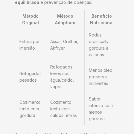
equilibrada
e prevenção de doenças.
Método
Método
Benefício
Original
Adaptado
Nutricional
Reduz
Fritura por
Assar, Grelhar,
drastically
imersão
Airfryer
gordura e
calorias
Refogados
Menos óleo,
Refogados
leves com
preserva
pesados
água/caldo,
nutrientes
vapor
Sabor
Cozimento
Cozimento
intenso com
lento com
lento com
menos
gordura
caldos, ervas
gordura