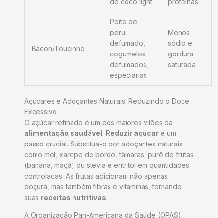
de coco light
proteínas
Peito de
peru
Menos
defumado,
sódio e
Bacon/Toucinho
cogumelos
gordura
defumados,
saturada
especiarias
Açúcares e Adoçantes Naturais: Reduzindo o Doce
Excessivo
O açúcar refinado é um dos maiores vilões da
alimentação saudável
.
Reduzir açúcar
é um
passo crucial. Substitua-o por adoçantes naturais
como mel, xarope de bordo, tâmaras, purê de frutas
(banana, maçã) ou stevia e eritritol em quantidades
controladas. As frutas adicionam não apenas
doçura, mas também fibras e vitaminas, tornando
suas
receitas nutritivas
.
A Organização Pan-Americana da Saúde (OPAS)