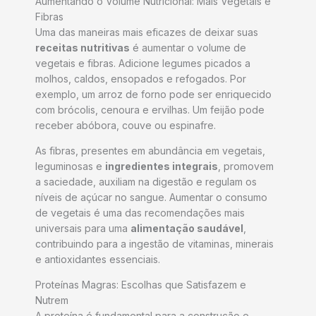
Aumentando o Volume Nutricional: Mais Vegetais e
Fibras
Uma das maneiras mais eficazes de deixar suas
receitas nutritivas
é aumentar o volume de
vegetais e fibras. Adicione legumes picados a
molhos, caldos, ensopados e refogados. Por
exemplo, um arroz de forno pode ser enriquecido
com brócolis, cenoura e ervilhas. Um feijão pode
receber abóbora, couve ou espinafre.
As fibras, presentes em abundância em vegetais,
leguminosas e
ingredientes integrais
, promovem
a saciedade, auxiliam na digestão e regulam os
níveis de açúcar no sangue. Aumentar o consumo
de vegetais é uma das recomendações mais
universais para uma
alimentação saudável
,
contribuindo para a ingestão de vitaminas, minerais
e antioxidantes essenciais.
Proteínas Magras: Escolhas que Satisfazem e
Nutrem
A proteína é fundamental para a construção e