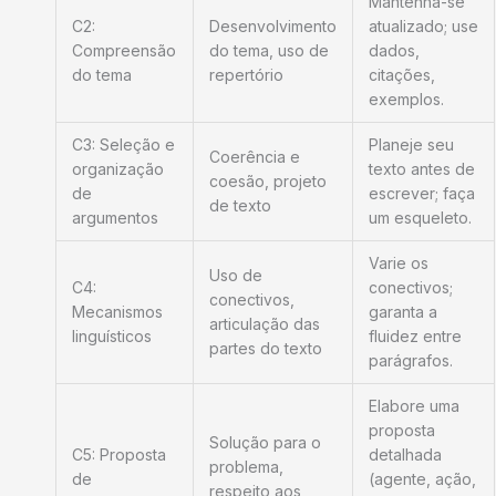
Mantenha-se
C2:
Desenvolvimento
atualizado; use
Compreensão
do tema, uso de
dados,
do tema
repertório
citações,
exemplos.
C3: Seleção e
Planeje seu
Coerência e
organização
texto antes de
coesão, projeto
de
escrever; faça
de texto
argumentos
um esqueleto.
Varie os
Uso de
C4:
conectivos;
conectivos,
Mecanismos
garanta a
articulação das
linguísticos
fluidez entre
partes do texto
parágrafos.
Elabore uma
proposta
Solução para o
C5: Proposta
detalhada
problema,
de
(agente, ação,
respeito aos