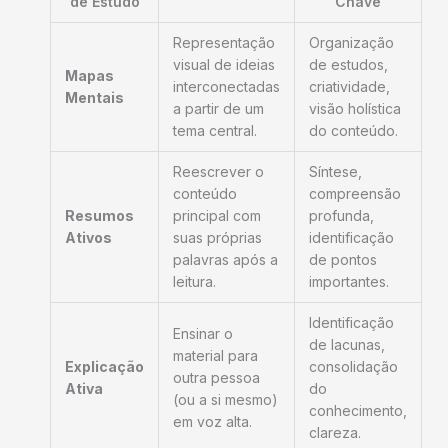
de Estudo
Chave
Representação
Organização
visual de ideias
de estudos,
Mapas
interconectadas
criatividade,
Mentais
a partir de um
visão holística
tema central.
do conteúdo.
Reescrever o
Síntese,
conteúdo
compreensão
Resumos
principal com
profunda,
Ativos
suas próprias
identificação
palavras após a
de pontos
leitura.
importantes.
Identificação
Ensinar o
de lacunas,
material para
Explicação
consolidação
outra pessoa
Ativa
do
(ou a si mesmo)
conhecimento,
em voz alta.
clareza.