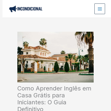
Ir
para
o
conteúdo
Como Aprender Inglês em
Casa Grátis para
Iniciantes: O Guia
Definitivo