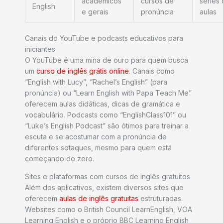
acadêmicos
cursos de
séries
English
e gerais
pronúncia
aulas
Canais do YouTube e podcasts educativos para
iniciantes
O YouTube é uma mina de ouro para quem busca
um
curso de inglês grátis online
. Canais como
“English with Lucy”, “Rachel’s English” (para
pronúncia) ou “Learn English with Papa Teach Me”
oferecem aulas didáticas, dicas de gramática e
vocabulário. Podcasts como “EnglishClass101” ou
“Luke’s English Podcast” são ótimos para treinar a
escuta e se acostumar com a pronúncia de
diferentes sotaques, mesmo para quem está
começando do zero.
Sites e plataformas com cursos de inglês gratuitos
Além dos aplicativos, existem diversos sites que
oferecem
aulas de inglês gratuitas
estruturadas.
Websites como o British Council LearnEnglish, VOA
Learning English e o próprio BBC Learning English