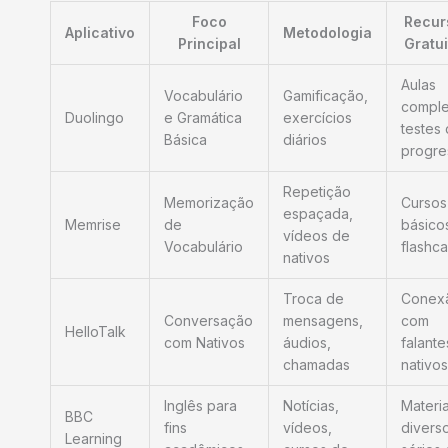
Foco
Recur
Aplicativo
Metodologia
Principal
Gratui
Aulas
Vocabulário
Gamificação,
comple
Duolingo
e Gramática
exercícios
testes
Básica
diários
progre
Repetição
Memorização
Cursos
espaçada,
Memrise
de
básico
vídeos de
Vocabulário
flashc
nativos
Troca de
Conex
Conversação
mensagens,
com
HelloTalk
com Nativos
áudios,
falante
chamadas
nativos
Inglês para
Notícias,
Materia
BBC
fins
vídeos,
divers
Learning