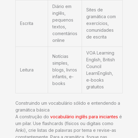
Diário em
Sites de
inglês,
gramática com
pequenos
Escrita
exercícios,
textos,
comunidades
comentários
de escrita
online
VOA Learning
Notícias
English, British
simples,
Council
Leitura
blogs, livros
LearnEnglish,
infantis, e-
e-books
books
gratuitos
Construindo um vocabulário sólido e entendendo a
gramática básica
A construção do
vocabulário inglês para iniciantes
é
um pilar. Use flashcards (físicos ou digitais como
Anki), crie listas de palavras por tema e revise-as
constantemente. Para a gramática, foque nas