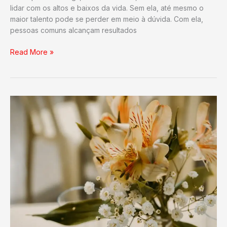
lidar com os altos e baixos da vida. Sem ela, até mesmo o
maior talento pode se perder em meio à dúvida. Com ela,
pessoas comuns alcançam resultados
Autoconfiança:
Read More »
o
poder
de
acreditar
em
si
mesmo