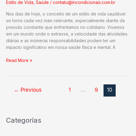
Estilo de Vida
,
Saúde
/
contato@incondicionais.com.br
Nos dias de hoje, o conceito de um estilo de vida saudável
se torna cada vez mais relevante, especialmente diante da
pressão constante que enfrentamos no cotidiano. Vivemos
em um mundo onde o estresse, a velocidade das atividades
diárias e as inúmeras responsabilidades podem ter um
impacto significativo em nossa saúde física e mental. A
Como
Read More »
Ter
um
Estilo
de
←
Previous
1
…
9
10
Vida
Saudável
Nos
Dias
Categorias
de
Hoje