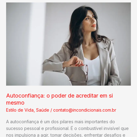
faltar
em
um
casamento:
Guia
Completo
Autoconfiança: o poder de acreditar em si
mesmo
Estilo de Vida
,
Saúde
/
contato@incondicionais.com.br
A autoconfiança é um dos pilares mais importantes do
sucesso pessoal e profissional. É o combustível invisível que
nos impulsiona a agir, tomar decisões, enfrentar desafios e