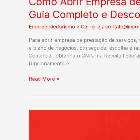
Como Abrir Empresa de
Guia Completo e Desco
Empreendedorismo e Carreira
/
contato@incon
Para abrir empresa de prestação de serviços, v
e plano de negócios. Em seguida, escolha a natu
Comercial, obtenha o CNPJ na Receita Federal,
funcionamento e
Como
Read More »
Abrir
Empresa
de
Prestação
de
Serviços:
Guia