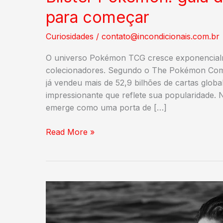
para começar
Curiosidades
/
contato@incondicionais.com.br
O universo Pokémon TCG cresce exponencialme
colecionadores. Segundo o The Pokémon Compa
já vendeu mais de 52,9 bilhões de cartas glo
impressionante que reflete sua popularidade.
emerge como uma porta de […]
Blister
Read More »
Pokémon:
guia
do
formato
mais
barato
para