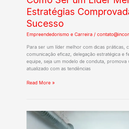
Estratégias Comprovad
Sucesso
Empreendedorismo e Carreira
/
contato@incon
Para ser um líder melhor com dicas práticas, 
comunicação eficaz, delegação estratégica e f
equipe, seja um modelo de conduta, promova
atualizado com as tendências
Como
Read More »
Ser
um
Líder
Melhor:
Dicas
Práticas