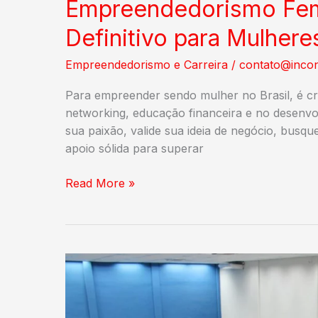
Empreendedorismo Femi
Definitivo para Mulher
Empreendedorismo e Carreira
/
contato@incon
Para empreender sendo mulher no Brasil, é cr
networking, educação financeira e no desenvol
sua paixão, valide sua ideia de negócio, busq
apoio sólida para superar
Empreendedorismo
Read More »
Feminino
no
Brasil:
Guia
Definitivo
para
Mulheres