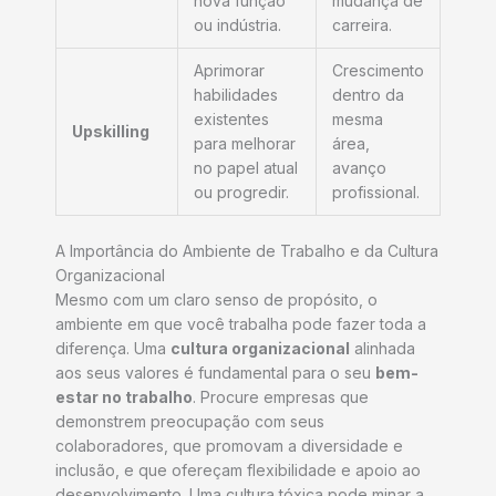
nova função
mudança de
ou indústria.
carreira.
Aprimorar
Crescimento
habilidades
dentro da
existentes
mesma
Upskilling
para melhorar
área,
no papel atual
avanço
ou progredir.
profissional.
A Importância do Ambiente de Trabalho e da Cultura
Organizacional
Mesmo com um claro senso de propósito, o
ambiente em que você trabalha pode fazer toda a
diferença. Uma
cultura organizacional
alinhada
aos seus valores é fundamental para o seu
bem-
estar no trabalho
. Procure empresas que
demonstrem preocupação com seus
colaboradores, que promovam a diversidade e
inclusão, e que ofereçam flexibilidade e apoio ao
desenvolvimento. Uma cultura tóxica pode minar a