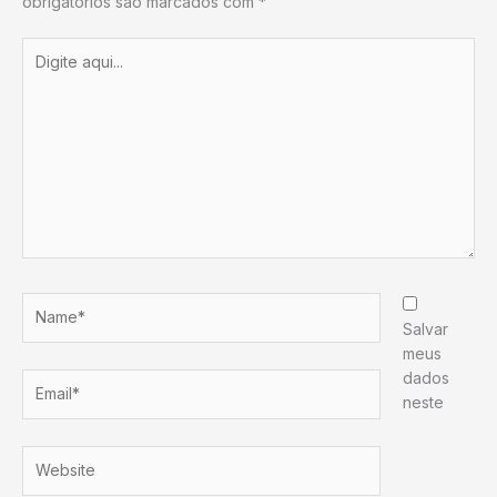
obrigatórios são marcados com
*
Digite
aqui...
Name*
Salvar
meus
dados
Email*
neste
Website