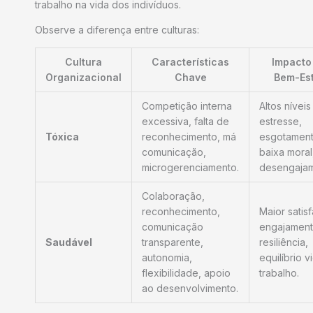
trabalho na vida dos indivíduos.
Observe a diferença entre culturas:
Cultura
Características
Impacto
Organizacional
Chave
Bem-Es
Competição interna
Altos níveis
excessiva, falta de
estresse,
Tóxica
reconhecimento, má
esgotament
comunicação,
baixa moral
microgerenciamento.
desengajam
Colaboração,
reconhecimento,
Maior satis
comunicação
engajament
Saudável
transparente,
resiliência,
autonomia,
equilíbrio v
flexibilidade, apoio
trabalho.
ao desenvolvimento.