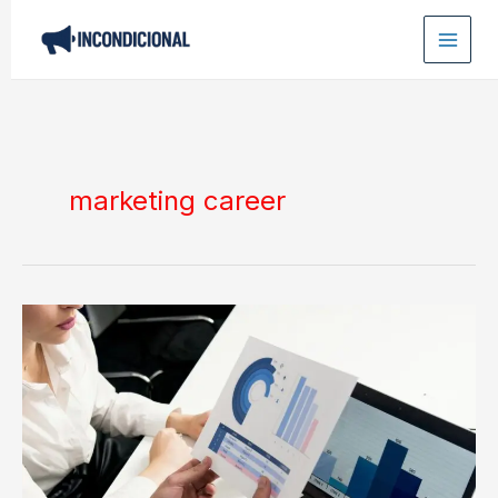
Ir
para
o
conteúdo
marketing career