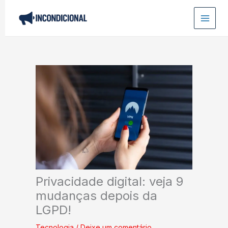
Ir
para
o
conteúdo
Privacidade digital: veja 9
mudanças depois da
LGPD!
Tecnologia
/
Deixe um comentário