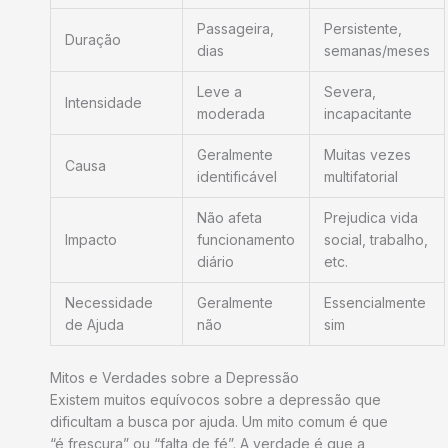
Passageira,
Persistente,
Duração
dias
semanas/meses
Leve a
Severa,
Intensidade
moderada
incapacitante
Geralmente
Muitas vezes
Causa
identificável
multifatorial
Não afeta
Prejudica vida
Impacto
funcionamento
social, trabalho,
diário
etc.
Necessidade
Geralmente
Essencialmente
de Ajuda
não
sim
Mitos e Verdades sobre a Depressão
Existem muitos equívocos sobre a depressão que
dificultam a busca por ajuda. Um mito comum é que
“é frescura” ou “falta de fé”. A verdade é que a