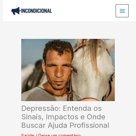
Ir
para
o
conteúdo
Depressão: Entenda os
Sinais, Impactos e Onde
Buscar Ajuda Profissional
Saúde
/
Deixe um comentário