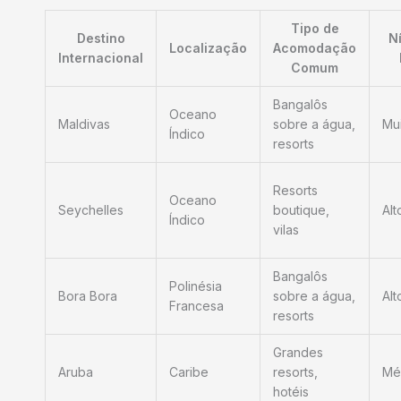
Tipo de
Destino
N
Localização
Acomodação
Internacional
Comum
Bangalôs
Oceano
Maldivas
sobre a água,
Mui
Índico
resorts
Resorts
Oceano
Seychelles
boutique,
Alt
Índico
vilas
Bangalôs
Polinésia
Bora Bora
sobre a água,
Alt
Francesa
resorts
Grandes
Aruba
Caribe
resorts,
Mé
hotéis