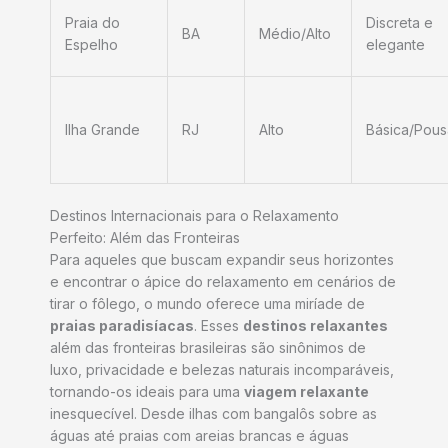
Praia do
Discreta e
BA
Médio/Alto
Espelho
elegante
Ilha Grande
RJ
Alto
Básica/Pou
Destinos Internacionais para o Relaxamento
Perfeito: Além das Fronteiras
Para aqueles que buscam expandir seus horizontes
e encontrar o ápice do relaxamento em cenários de
tirar o fôlego, o mundo oferece uma miríade de
praias paradisíacas
. Esses
destinos relaxantes
além das fronteiras brasileiras são sinônimos de
luxo, privacidade e belezas naturais incomparáveis,
tornando-os ideais para uma
viagem relaxante
inesquecível. Desde ilhas com bangalôs sobre as
águas até praias com areias brancas e águas