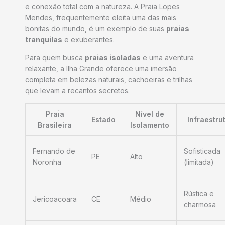
e conexão total com a natureza. A Praia Lopes
Mendes, frequentemente eleita uma das mais
bonitas do mundo, é um exemplo de suas
praias
tranquilas
e exuberantes.
Para quem busca
praias isoladas
e uma aventura
relaxante, a Ilha Grande oferece uma imersão
completa em belezas naturais, cachoeiras e trilhas
que levam a recantos secretos.
Praia
Nível de
Estado
Infraestru
Brasileira
Isolamento
Fernando de
Sofisticada
PE
Alto
Noronha
(limitada)
Rústica e
Jericoacoara
CE
Médio
charmosa