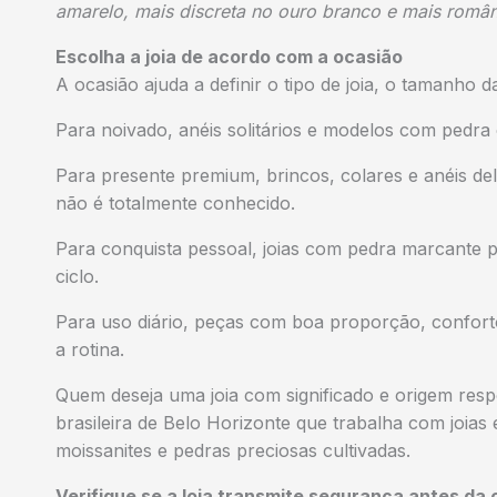
amarelo, mais discreta no ouro branco e mais român
Escolha a joia de acordo com a ocasião
A ocasião ajuda a definir o tipo de joia, o tamanho da
Para noivado, anéis solitários e modelos com pedr
Para presente premium, brincos, colares e anéis de
não é totalmente conhecido.
Para conquista pessoal, joias com pedra marcante
ciclo.
Para uso diário, peças com boa proporção, confor
a rotina.
Quem deseja uma joia com significado e origem res
brasileira de Belo Horizonte que trabalha com joias
moissanites e pedras preciosas cultivadas.
Verifique se a loja transmite segurança antes da