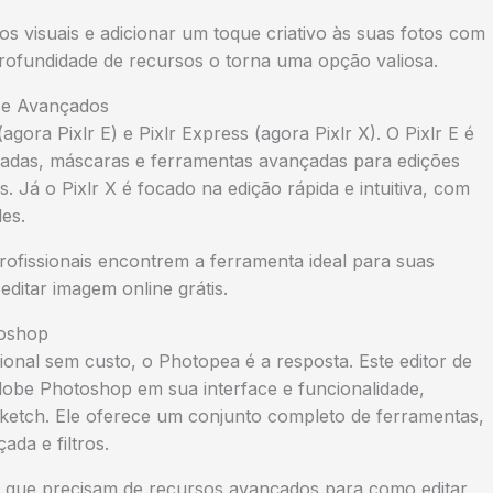
los visuais e adicionar um toque criativo às suas fotos com
 profundidade de recursos o torna uma opção valiosa.
es e Avançados
(agora Pixlr E) e Pixlr Express (agora Pixlr X). O Pixlr E é
madas, máscaras e ferramentas avançadas para edições
. Já o Pixlr X é focado na edição rápida e intuitiva, com
les.
profissionais encontrem a ferramenta ideal para suas
editar imagem online grátis.
toshop
onal sem custo, o Photopea é a resposta. Este editor de
dobe Photoshop em sua interface e funcionalidade,
ketch. Ele oferece um conjunto completo de ferramentas,
da e filtros.
os que precisam de recursos avançados para como editar