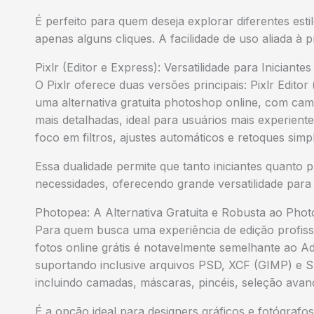
É perfeito para quem deseja explorar diferentes esti
apenas alguns cliques. A facilidade de uso aliada à
Pixlr (Editor e Express): Versatilidade para Iniciant
O Pixlr oferece duas versões principais: Pixlr Editor 
uma alternativa gratuita photoshop online, com ca
mais detalhadas, ideal para usuários mais experientes
foco em filtros, ajustes automáticos e retoques simp
Essa dualidade permite que tanto iniciantes quanto 
necessidades, oferecendo grande versatilidade para 
Photopea: A Alternativa Gratuita e Robusta ao Pho
Para quem busca uma experiência de edição profissi
fotos online grátis é notavelmente semelhante ao A
suportando inclusive arquivos PSD, XCF (GIMP) e S
incluindo camadas, máscaras, pincéis, seleção avança
É a opção ideal para designers gráficos e fotógraf