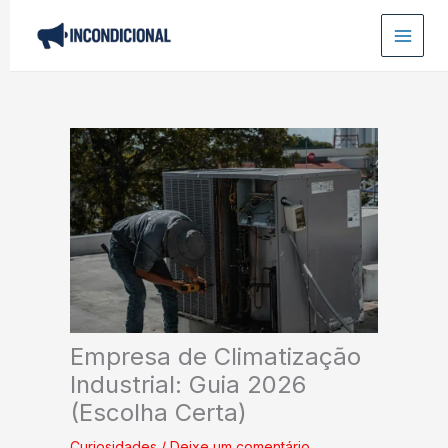
Ir
para
o
conteúdo
Empresa de Climatização
Industrial: Guia 2026
(Escolha Certa)
Curiosidades
/
Deixe um comentário