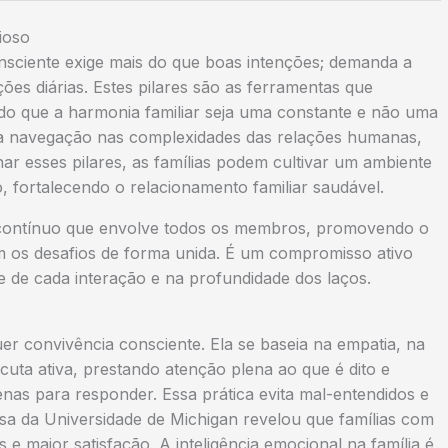
ioso
onsciente exige mais do que boas intenções; demanda a
ções diárias. Estes pilares são as ferramentas que
ndo que a harmonia familiar seja uma constante e não uma
 a navegação nas complexidades das relações humanas,
ar esses pilares, as famílias podem cultivar um ambiente
, fortalecendo o relacionamento familiar saudável.
 contínuo que envolve todos os membros, promovendo o
om os desafios de forma unida. É um compromisso ativo
de de cada interação e na profundidade dos laços.
uer convivência consciente. Ela se baseia na empatia, na
cuta ativa, prestando atenção plena ao que é dito e
penas para responder. Essa prática evita mal-entendidos e
a da Universidade de Michigan revelou que famílias com
 maior satisfação. A inteligência emocional na família é