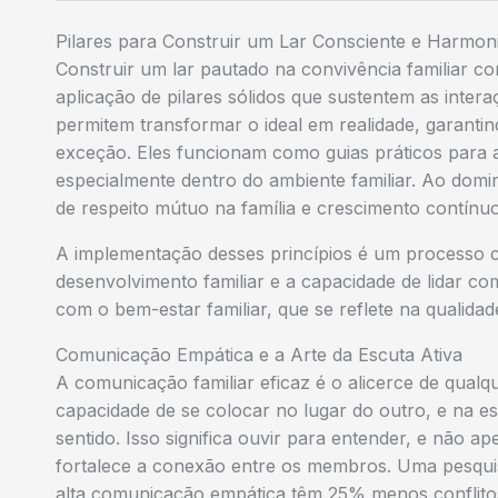
Pilares para Construir um Lar Consciente e Harmon
Construir um lar pautado na convivência familiar c
aplicação de pilares sólidos que sustentem as intera
permitem transformar o ideal em realidade, garanti
exceção. Eles funcionam como guias práticos para
especialmente dentro do ambiente familiar. Ao domin
de respeito mútuo na família e crescimento contínuo
A implementação desses princípios é um processo
desenvolvimento familiar e a capacidade de lidar c
com o bem-estar familiar, que se reflete na qualida
Comunicação Empática e a Arte da Escuta Ativa
A comunicação familiar eficaz é o alicerce de qualq
capacidade de se colocar no lugar do outro, e na es
sentido. Isso significa ouvir para entender, e não a
fortalece a conexão entre os membros. Uma pesquis
alta comunicação empática têm 25% menos conflitos e