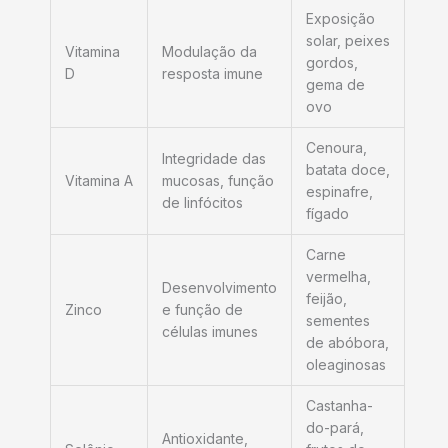
Exposição
solar, peixes
Vitamina
Modulação da
gordos,
D
resposta imune
gema de
ovo
Cenoura,
Integridade das
batata doce,
Vitamina A
mucosas, função
espinafre,
de linfócitos
fígado
Carne
vermelha,
Desenvolvimento
feijão,
Zinco
e função de
sementes
células imunes
de abóbora,
oleaginosas
Castanha-
do-pará,
Antioxidante,