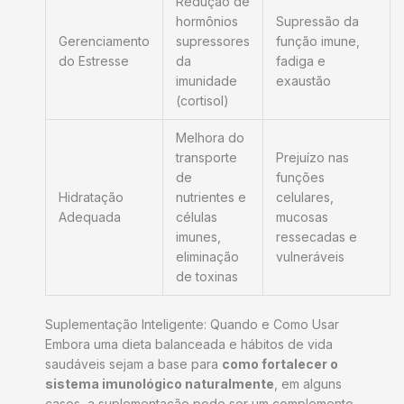
Redução de
hormônios
Supressão da
Gerenciamento
supressores
função imune,
do Estresse
da
fadiga e
imunidade
exaustão
(cortisol)
Melhora do
transporte
Prejuízo nas
de
funções
Hidratação
nutrientes e
celulares,
Adequada
células
mucosas
imunes,
ressecadas e
eliminação
vulneráveis
de toxinas
Suplementação Inteligente: Quando e Como Usar
Embora uma dieta balanceada e hábitos de vida
saudáveis sejam a base para
como fortalecer o
sistema imunológico naturalmente
, em alguns
casos, a suplementação pode ser um complemento