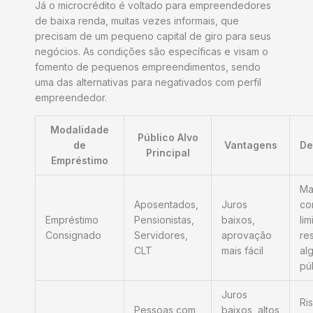
Já o microcrédito é voltado para empreendedores
de baixa renda, muitas vezes informais, que
precisam de um pequeno capital de giro para seus
negócios. As condições são específicas e visam o
fomento de pequenos empreendimentos, sendo
uma das alternativas para negativados com perfil
empreendedor.
Modalidade
Público Alvo
de
Vantagens
De
Principal
Empréstimo
Ma
Aposentados,
Juros
co
Empréstimo
Pensionistas,
baixos,
lim
Consignado
Servidores,
aprovação
res
CLT
mais fácil
al
pú
Juros
Ri
Pessoas com
baixos, altos