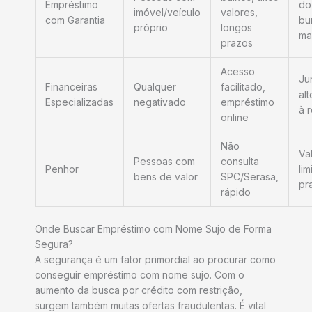
Empréstimo
do
imóvel/veículo
valores,
com Garantia
bu
próprio
longos
ma
prazos
Acesso
Ju
Financeiras
Qualquer
facilitado,
al
Especializadas
negativado
empréstimo
à 
online
Não
Va
Pessoas com
consulta
Penhor
lim
bens de valor
SPC/Serasa,
pr
rápido
Onde Buscar Empréstimo com Nome Sujo de Forma
Segura?
A segurança é um fator primordial ao procurar como
conseguir empréstimo com nome sujo. Com o
aumento da busca por crédito com restrição,
surgem também muitas ofertas fraudulentas. É vital