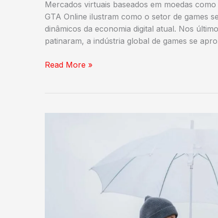
Mercados virtuais baseados em moedas como
GTA Online ilustram como o setor de games s
dinâmicos da economia digital atual. Nos últim
patinaram, a indústria global de games se ap
De
Read More »
entretenimento
a
indústria
global:
o
avanço
dos
investimentos
no
universo
dos
games