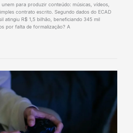
e unem para produzir conteúdo: músicas, vídeos,
 simples contrato escrito. Segundo dados do ECAD
sil atingiu R$ 1,5 bilhão, beneficiando 345 mil
os por falta de formalização? A