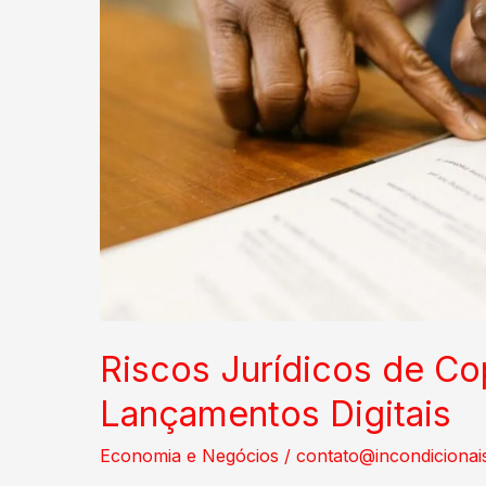
Riscos Jurídicos de C
Lançamentos Digitais
Economia e Negócios
/
contato@incondicionai