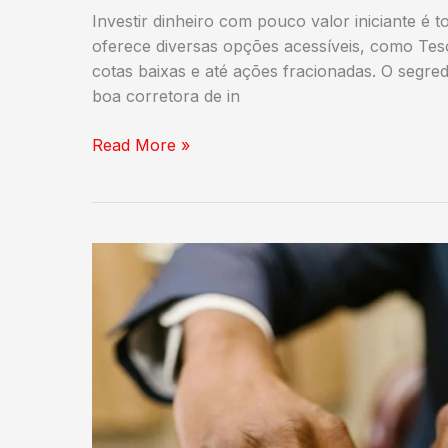
Investir dinheiro com pouco valor iniciante é
oferece diversas opções acessíveis, como Tes
cotas baixas e até ações fracionadas. O segre
boa corretora de in
Como
Read More »
investir
dinheiro
com
pouco
valor
iniciante